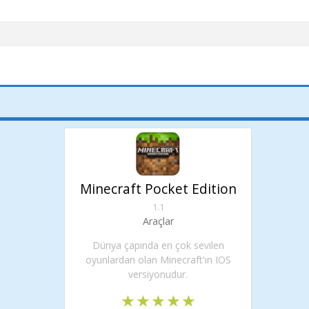
Minecraft Pocket Edition
1.1
Araçlar
Dünya çapında en çok sevilen
oyunlardan olan Minecraft'ın IOS
versiyonudur.