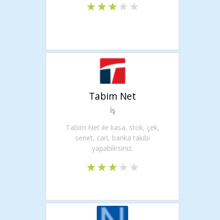
Tabim Net
İş
Tabim Net ile kasa, stok, çek,
senet, cari, banka takibi
yapabilirsiniz.