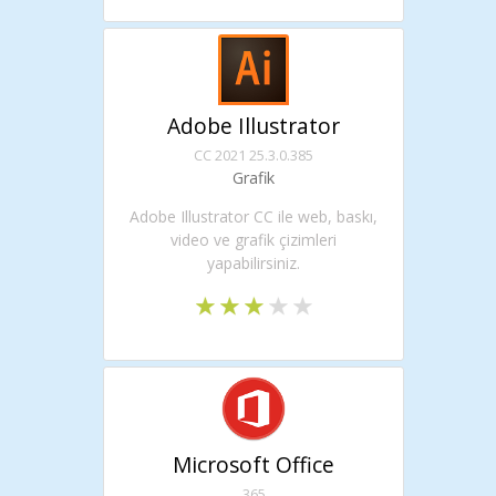
Adobe Illustrator
CC 2021 25.3.0.385
Grafik
Adobe Illustrator CC ile web, baskı,
video ve grafik çizimleri
yapabilirsiniz.
Microsoft Office
365