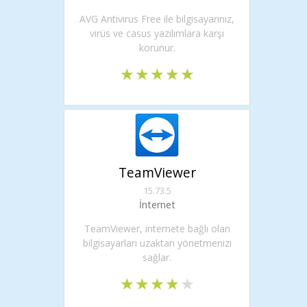
AVG Antivirus Free ile bilgisayarınız,
virüs ve casus yazılımlara karşı
korunur.
TeamViewer
15.73.5
İnternet
TeamViewer, internete bağlı olan
bilgisayarları uzaktan yönetmenizi
sağlar.