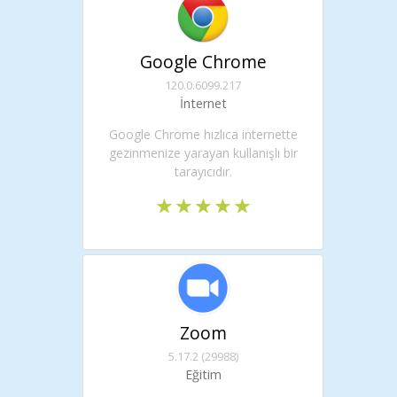
Google Chrome
120.0.6099.217
İnternet
Google Chrome hızlıca internette
gezinmenize yarayan kullanışlı bir
tarayıcıdır.
Zoom
5.17.2 (29988)
Eğitim