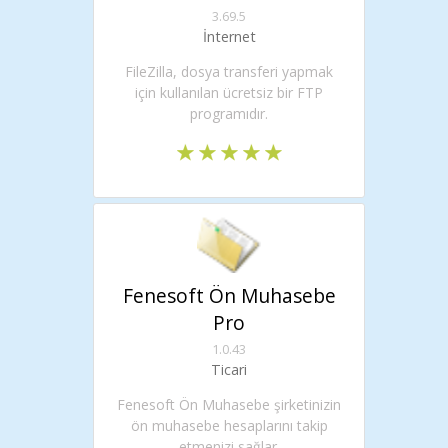
3.69.5
İnternet
FileZilla, dosya transferi yapmak
için kullanılan ücretsiz bir FTP
programıdır.
Fenesoft Ön Muhasebe
Pro
1.0.43
Ticari
Fenesoft Ön Muhasebe şirketinizin
ön muhasebe hesaplarını takip
etmenizi sağlar.