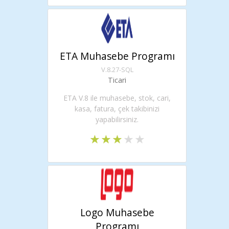
ETA Muhasebe Programı
V.8.27-SQL
Ticari
ETA V.8 ile muhasebe, stok, cari,
kasa, fatura, çek takibinizi
yapabilirsiniz.
Logo Muhasebe
Programı