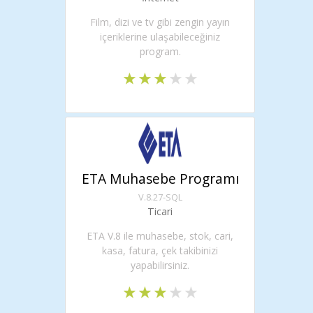
Film, dizi ve tv gibi zengin yayın
içeriklerine ulaşabileceğiniz
program.
ETA Muhasebe Programı
V.8.27-SQL
Ticari
ETA V.8 ile muhasebe, stok, cari,
kasa, fatura, çek takibinizi
yapabilirsiniz.