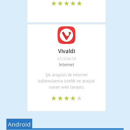
Vivaldi
6.5.3206.50
İnternet
Şık arayüzü ile internet
kullanıcılarına özellik ve araçlar
sunan web tarayıcı.
Android