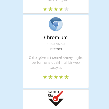
Chromium
136.0.7072.0
İnternet
Daha güvenli internet deneyimiyle,
performans odaklı hızlı bir web
tarayıcı.