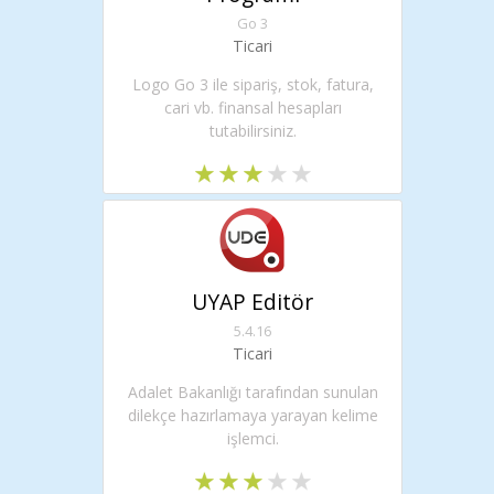
Go 3
Ticari
Logo Go 3 ile sipariş, stok, fatura,
cari vb. finansal hesapları
tutabilirsiniz.
UYAP Editör
5.4.16
Ticari
Adalet Bakanlığı tarafından sunulan
dilekçe hazırlamaya yarayan kelime
işlemci.