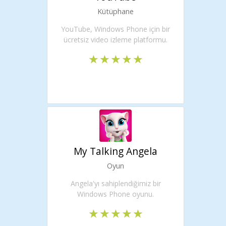
Kütüphane
YouTube, Windows Phone için bir
ücretsiz video izleme platformu.
My Talking Angela
Oyun
Angela'yı sahiplendiğimiz bir
Windows Phone oyunu.