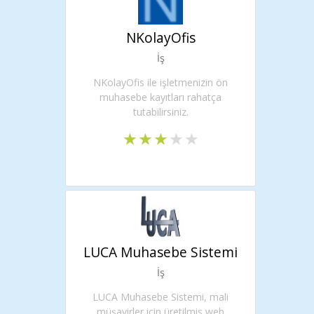
NKolayOfis
İş
NKolayOfis ile işletmenizin ön
muhasebe kayıtları rahatça
tutabilirsiniz.
LUCA Muhasebe Sistemi
İş
LUCA Muhasebe Sistemi, mali
müşavirler için üretilmiş web