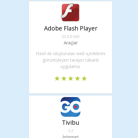
Adobe Flash Player
32.0.0.363
Araçlar
Flash ile oluşturulan web içeriklerini
görüntüleyen tarayıcı tabanlı
uygulama.
Tivibu
3.2
İnternet