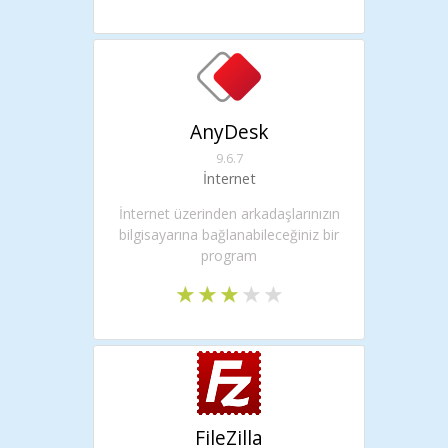
AnyDesk
9.6.7
İnternet
İnternet üzerinden arkadaşlarınızın
bilgisayarına bağlanabileceğiniz bir
program
FileZilla