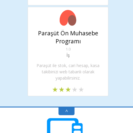
Paraşüt Ön Muhasebe
Programı
1.0
İş
Paraşüt ile stok, cari hesap, kasa
takibinizi web tabanlı olarak
yapabilirsiniz.
^