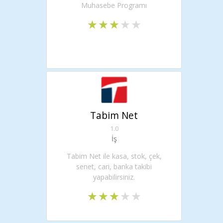
Muhasebe Programı
Tabim Net
1.0
İş
Tabim Net ile kasa, stok, çek,
senet, cari, banka takibi
yapabilirsiniz.