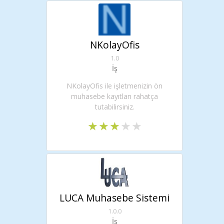
NKolayOfis
1.0
İş
NKolayOfis ile işletmenizin ön
muhasebe kayıtları rahatça
tutabilirsiniz.
LUCA Muhasebe Sistemi
1.0.0
İş