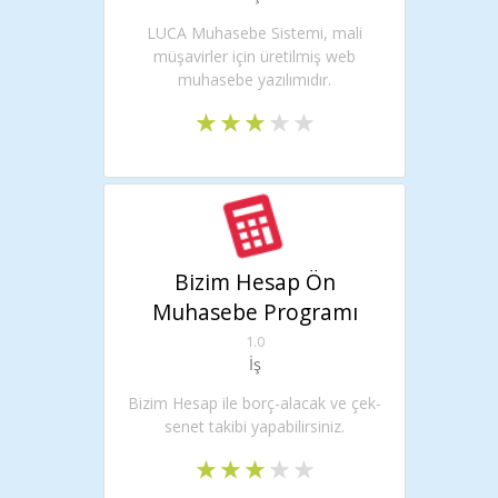
LUCA Muhasebe Sistemi, mali
müşavirler için üretilmiş web
muhasebe yazılımıdır.
Bizim Hesap Ön
Muhasebe Programı
1.0
İş
Bizim Hesap ile borç-alacak ve çek-
senet takibi yapabilirsiniz.