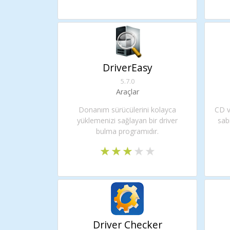
DriverEasy
5.7.0
Araçlar
Donanım sürücülerini kolayca
CD v
yüklemenizi sağlayan bir driver
sab
bulma programıdır.
Driver Checker