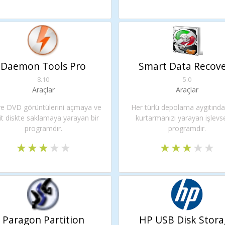
Daemon Tools Pro
Smart Data Recov
8.10
5.0
Araçlar
Araçlar
e DVD görüntülerini açmaya ve
Her türlü depolama aygıtında
it diskte saklamaya yarayan bir
kurtarmanızı yarayan işlevse
programdır.
programdır.
Paragon Partition
HP USB Disk Stora