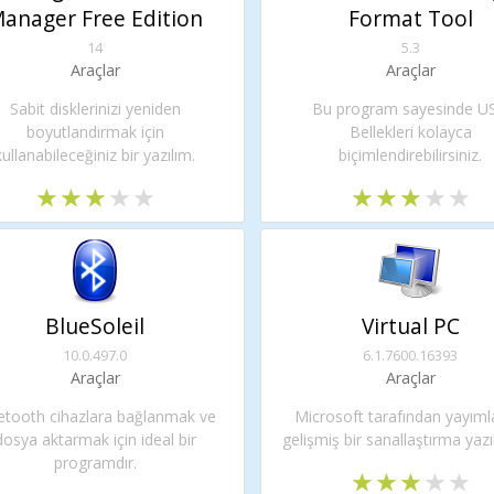
anager Free Edition
Format Tool
14
5.3
Araçlar
Araçlar
Sabit disklerinizi yeniden
Bu program sayesinde U
boyutlandırmak için
Bellekleri kolayca
kullanabileceğiniz bir yazılım.
biçimlendirebilirsiniz.
BlueSoleil
Virtual PC
10.0.497.0
6.1.7600.16393
Araçlar
Araçlar
etooth cihazlara bağlanmak ve
Microsoft tarafından yayım
dosya aktarmak için ideal bir
gelişmiş bir sanallaştırma yazıl
programdır.