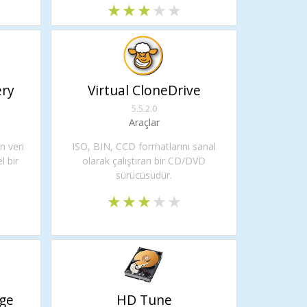
ery
Virtual CloneDrive
5.5.2.0
Araçlar
n veri
ISO, BIN, CCD formatlarını sanal
l bir
olarak çalıştıran bir CD/DVD
sürücüsüdür.
ge
HD Tune