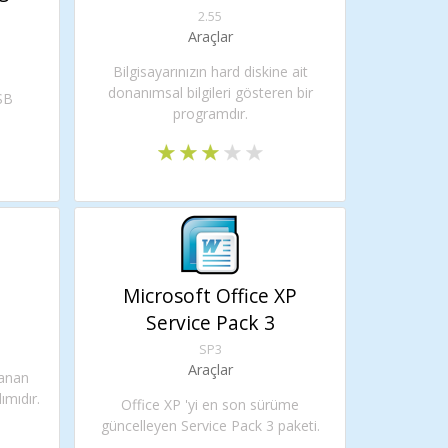
2.55
Araçlar
Bilgisayarınızın hard diskine ait
donanımsal bilgileri gösteren bir
SB
programdır.
Microsoft Office XP
Service Pack 3
SP3
Araçlar
lanan
ımıdır.
Office XP 'yi en son sürüme
güncelleyen Service Pack 3 paketi.