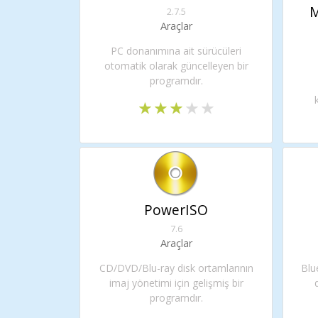
M
2.7.5
Araçlar
PC donanımına ait sürücüleri
otomatik olarak güncelleyen bir
programdır.
PowerISO
7.6
Araçlar
CD/DVD/Blu-ray disk ortamlarının
Blu
imaj yönetimi için gelişmiş bir
programdır.