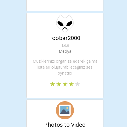
foobar2000
1.6.6
Medya
Müziklerinizi organize ederek çalma
listeleri oluşturabileceğiniz ses
oynatıcı.
Photos to Video