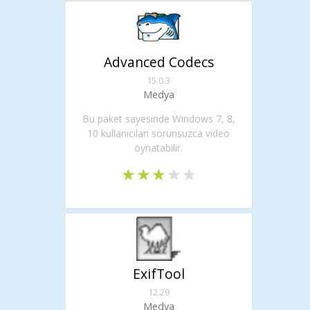
Advanced Codecs
15.0.3
Medya
Bu paket sayesinde Windows 7, 8,
10 kullanıcıları sorunsuzca video
oynatabilir.
ExifTool
12.29
Medya