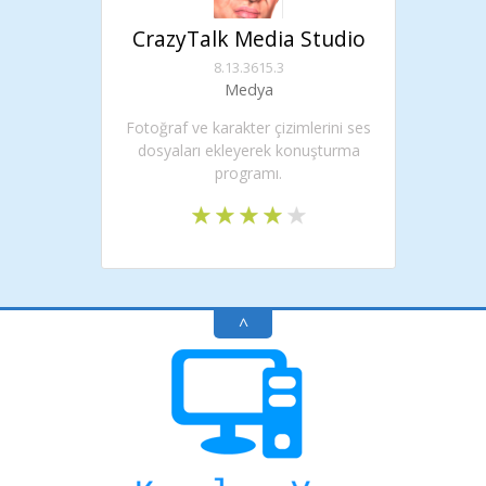
CrazyTalk Media Studio
8.13.3615.3
Medya
Fotoğraf ve karakter çizimlerini ses
dosyaları ekleyerek konuşturma
programı.
^