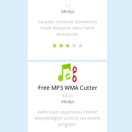
1.1
Medya
Saniyeler içerisinde resimlerinizi
müzik ekleyerek video haline
dönüştürün.
Free MP3 WMA Cutter
8.8.2.5
Medya
Kalite kaybı yaşamadan efektler
ekleyebildiğiniz ücretsiz ses kesme
programı.