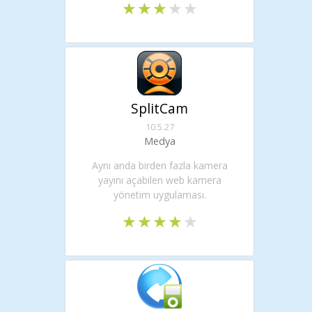
SplitCam
10.5.27
Medya
Aynı anda birden fazla kamera
yayını açabilen web kamera
yönetim uygulaması.