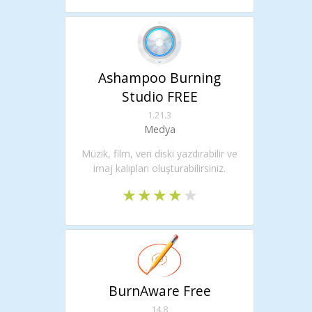
Ashampoo Burning
Studio FREE
1.21.3
Medya
Müzik, film, veri diski yazdırabilir ve
imaj kalıpları oluşturabilirsiniz.
BurnAware Free
14.8