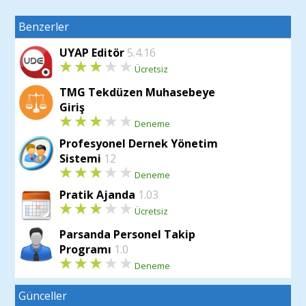
Benzerler
UYAP Editör
5.4.16
Ücretsiz
TMG Tekdüzen Muhasebeye
Giriş
Deneme
Profesyonel Dernek Yönetim
Sistemi
12
Deneme
Pratik Ajanda
1.03
Ücretsiz
Parsanda Personel Takip
Programı
1.0
Deneme
Günceller