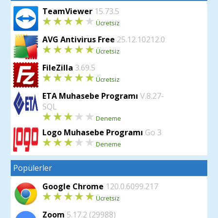
TeamViewer
15.73.5
Ücretsiz
AVG Antivirus Free
25.12.10212.0
Ücretsiz
FileZilla
3.69.5
Ücretsiz
ETA Muhasebe Programı
V.8.27-
SQL
Deneme
Logo Muhasebe Programı
Go 3
Deneme
Popülerler
Google Chrome
120.0.6099.217
Ücretsiz
Zoom
5.17.2 (29988)