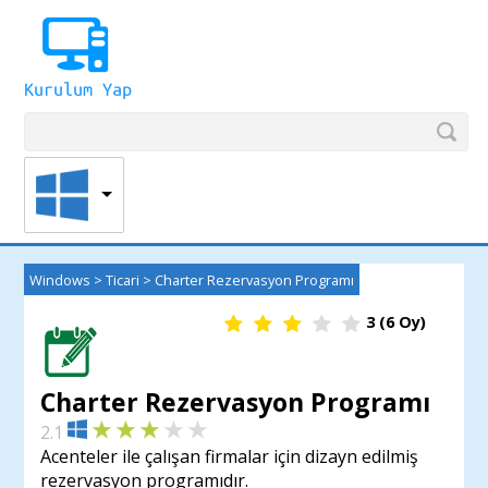
Windows
>
Ticari
>
Charter Rezervasyon Programı
3
(
6
Oy)
Charter Rezervasyon Programı
2.1
Acenteler ile çalışan firmalar için dizayn edilmiş
rezervasyon programıdır.