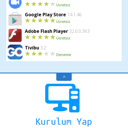
Ücretsiz
Google Play Store
14.1.46
Ücretsiz
Adobe Flash Player
32.0.0.363
Ücretsiz
Tivibu
3.2
Deneme
^