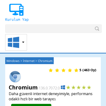
Windows
>
İnternet
>
Chromium
5
(
463
Oy)
Chromium
136.0.7072.0
Daha güvenli internet deneyimiyle, performans
odaklı hızlı bir web tarayıcı.