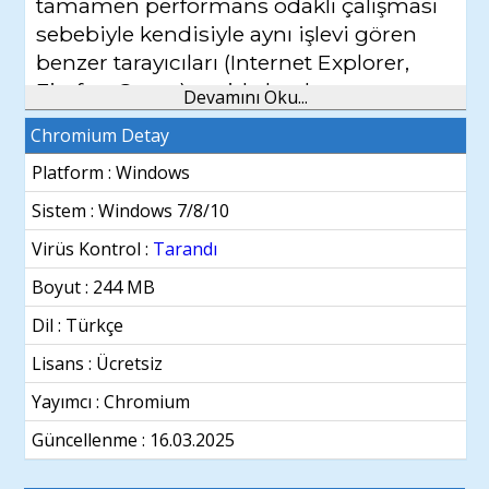
tamamen performans odaklı çalışması
sebebiyle kendisiyle aynı işlevi gören
benzer tarayıcıları (Internet Explorer,
Firefox, Opera) geride bırakmayı
Devamını Oku...
başarıyor. Başlangıçta, mevcut popüler
Chromium Detay
internet tarayıcılarına aşina olan
Platform : Windows
kullanıcılar için arayüzü her ne kadar
basit görünsede diğer internet
Sistem :
Windows 7/8/10
tarayıcılarına oranla hızı ve güvenliği
Virüs Kontrol :
Tarandı
dikkat çekiyor. Tarayıcı üzerinde
Boyut : 244 MB
normalin aksine fazla düğmeler
bulunmuyor.
Dil :
Türkçe
Lisans : Ücretsiz
Kullanıcılar için yeni bir internet
tarayıcısına geçiş yapmak ve alışmak
Yayımcı : Chromium
her ne kadar zor olsa dahi, Chromium
Güncellenme :
16.03.2025
için bu oldukça kolay. Ücretsiz bir
internet tarayıcısına göre oldukça hızlı