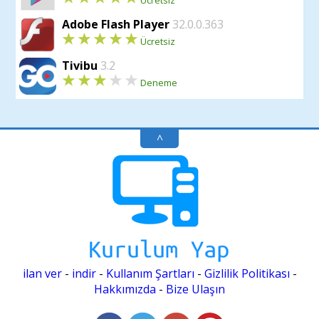
Ücretsiz
Adobe Flash Player
32.0.0.363
Ücretsiz
Tivibu
3.2
Deneme
^
ilan ver
-
indir
-
Kullanım Şartları
-
Gizlilik Politikası
-
Hakkımızda
-
Bize Ulaşın