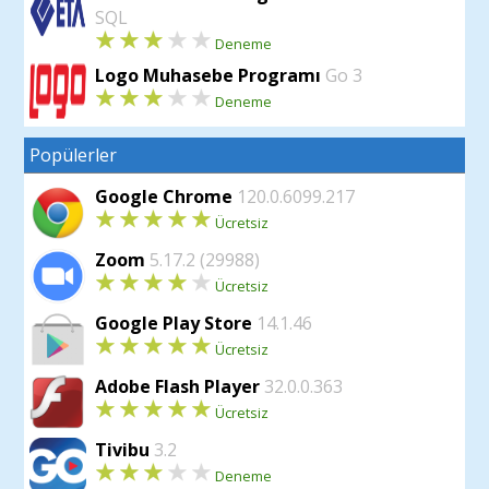
SQL
Deneme
Logo Muhasebe Programı
Go 3
Deneme
Popülerler
Google Chrome
120.0.6099.217
Ücretsiz
Zoom
5.17.2 (29988)
Ücretsiz
Google Play Store
14.1.46
Ücretsiz
Adobe Flash Player
32.0.0.363
Ücretsiz
Tivibu
3.2
Deneme