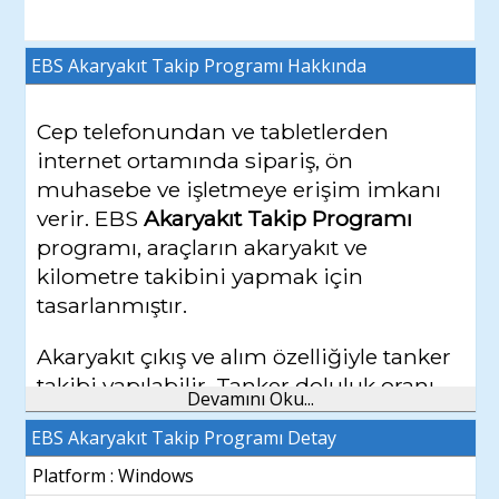
EBS Akaryakıt Takip Programı
Hakkında
Cep telefonundan ve tabletlerden
internet ortamında sipariş, ön
muhasebe ve işletmeye erişim imkanı
verir. EBS
Akaryakıt Takip Programı
programı, araçların akaryakıt ve
kilometre takibini yapmak için
tasarlanmıştır.
Akaryakıt çıkış ve alım özelliğiyle tanker
takibi yapılabilir. Tanker doluluk oranı
Devamını Oku...
izlenebilir. Araç tanımlamak suretiyle
EBS Akaryakıt Takip Programı Detay
günlük alınan yakıtlar ve araçların
kilometrelerine göre aylık, haftalık ve
Platform : Windows