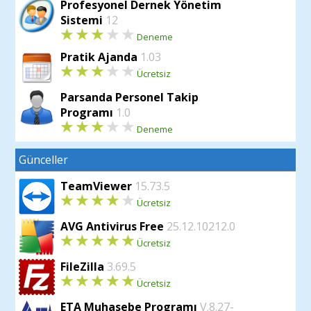
Profesyonel Dernek Yönetim
programların vaat ettiği fonksiyonları
Sistemi
12
ücretsiz edinmek isteyenler içn EBS
Deneme
Akaryakıt Takip Programı
idealdir.
Pratik Ajanda
1.03
Ücretsiz
Parsanda Personel Takip
Programı
1.0
Deneme
Günceller
TeamViewer
15.73.5
Ücretsiz
AVG Antivirus Free
25.12.10212.0
Ücretsiz
FileZilla
3.69.5
Ücretsiz
ETA Muhasebe Programı
V.8.27-