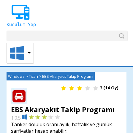
Windows
>
Ticari
>
EBS Akaryakıt Takip Programı
3
(
14
Oy)
EBS Akaryakıt Takip Programı
1.0.5
Tanker doluluk oranı aylık, haftalık ve günlük
sarfiyatlar hesaplanabilir.