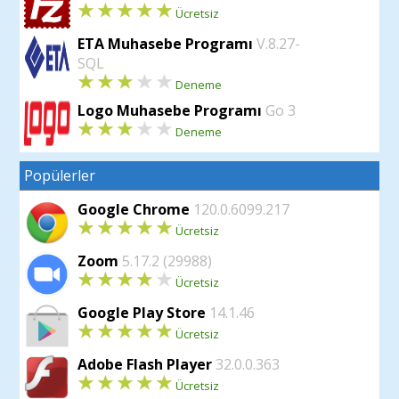
Ücretsiz
ETA Muhasebe Programı
V.8.27-
SQL
Deneme
Logo Muhasebe Programı
Go 3
Deneme
Popülerler
Google Chrome
120.0.6099.217
Ücretsiz
Zoom
5.17.2 (29988)
Ücretsiz
Google Play Store
14.1.46
Ücretsiz
Adobe Flash Player
32.0.0.363
Ücretsiz