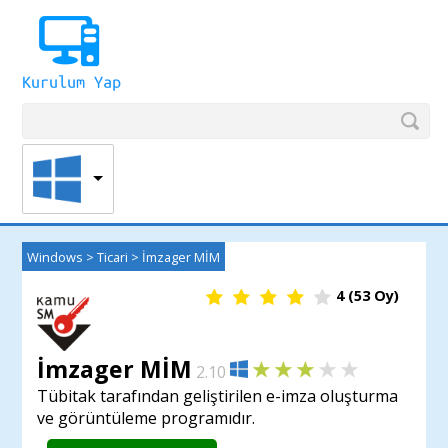
Windows
>
Ticari
>
İmzager MİM
4
(
53
Oy)
İmzager MİM
2.10
Tübitak tarafından geliştirilen e-imza oluşturma
ve görüntüleme programıdır.