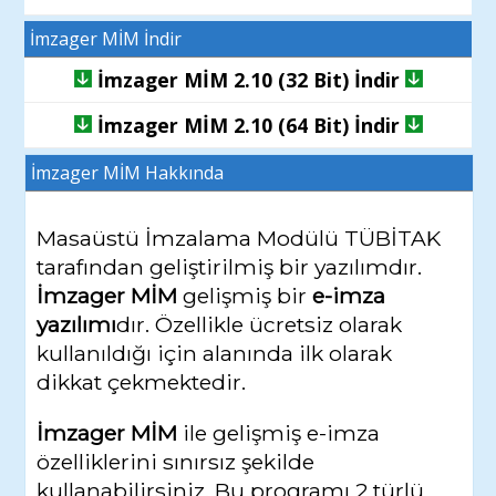
İmzager MİM İndir
İmzager MİM 2.10 (32 Bit) İndir
İmzager MİM 2.10 (64 Bit) İndir
İmzager MİM
Hakkında
Masaüstü İmzalama Modülü TÜBİTAK
tarafından geliştirilmiş bir yazılımdır.
İmzager MİM
gelişmiş bir
e-imza
yazılımı
dır. Özellikle ücretsiz olarak
kullanıldığı için alanında ilk olarak
dikkat çekmektedir.
İmzager MİM
ile gelişmiş e-imza
özelliklerini sınırsız şekilde
kullanabilirsiniz. Bu programı 2 türlü