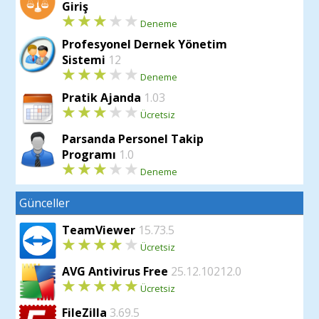
Giriş
Deneme
Profesyonel Dernek Yönetim
Sistemi
12
Deneme
Pratik Ajanda
1.03
Ücretsiz
Parsanda Personel Takip
Programı
1.0
Deneme
Günceller
TeamViewer
15.73.5
Ücretsiz
AVG Antivirus Free
25.12.10212.0
Ücretsiz
FileZilla
3.69.5