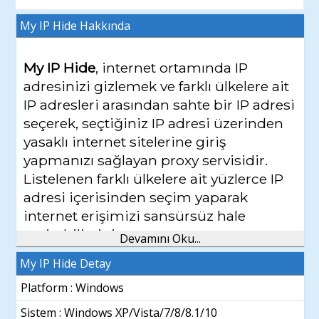
My IP Hide
Hakkında
My IP Hide
, internet ortamında IP
adresinizi gizlemek ve farklı ülkelere ait
IP adresleri arasından sahte bir IP adresi
seçerek, seçtiğiniz IP adresi üzerinden
yasaklı internet sitelerine giriş
yapmanızı sağlayan proxy servisidir.
Listelenen farklı ülkelere ait yüzlerce IP
adresi içerisinden seçim yaparak
internet erişimizi sansürsüz hale
getirebilirsiniz.
Devamını Oku...
My IP Hide Detay
İnternet gizliliğinizi ve kimliğinizi
güvenlik altına almak için hızlı bir tercih
Platform : Windows
olan My IP Hide, farklı IP adresleri
Sistem :
Windows XP/Vista/7/8/8.1/10