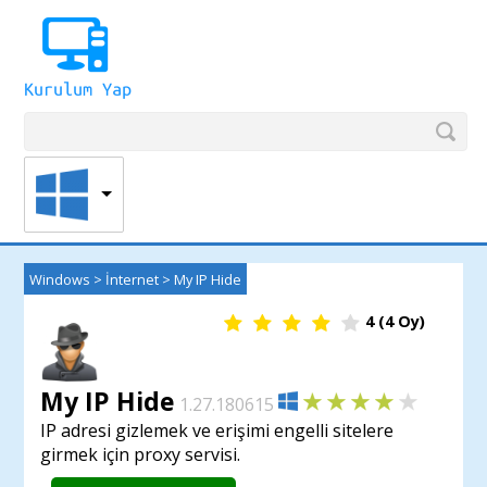
Windows
>
İnternet
>
My IP Hide
4
(
4
Oy)
My IP Hide
1.27.180615
IP adresi gizlemek ve erişimi engelli sitelere
girmek için proxy servisi.