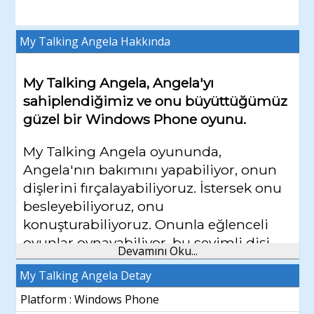
My Talking Angela
Hakkında
My Talking Angela, Angela'yı
sahiplendiğimiz ve onu büyüttüğümüz
güzel bir Windows Phone oyunu.
My Talking Angela oyununda,
Angela'nın bakımını yapabiliyor, onun
dişlerini fırçalayabiliyoruz. İstersek onu
besleyebiliyoruz, onu
konuşturabiliyoruz. Onunla eğlenceli
oyunlar oynayabiliyor, bu sevimli dişi
Devamını Oku...
kedinin büyümesini izleyebiliyoruz.
My Talking Angela Detay
My Talking Angela oyununda
Platform : Windows Phone
Angela'nın karnına basıp