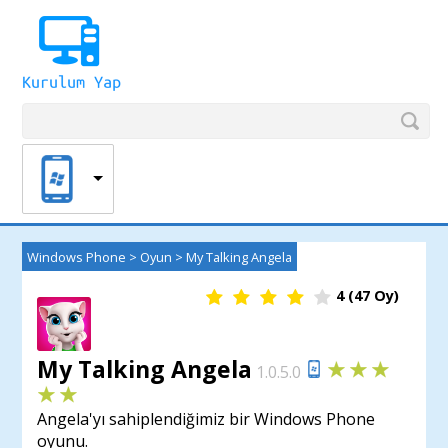
Windows Phone
>
Oyun
>
My Talking Angela
4
(
47
Oy)
My Talking Angela
1.0.5.0
Angela'yı sahiplendiğimiz bir Windows Phone
oyunu.