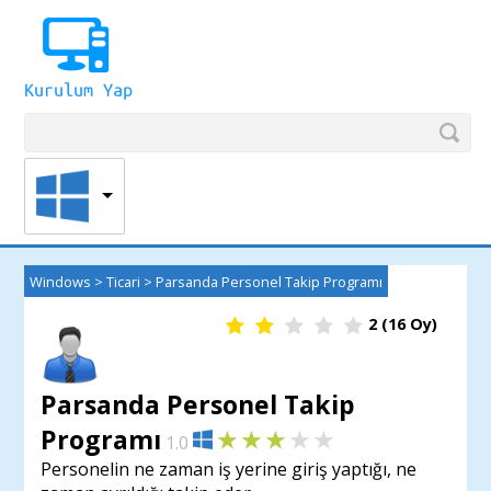
Windows
>
Ticari
>
Parsanda Personel Takip Programı
2
(
16
Oy)
Parsanda Personel Takip
Programı
1.0
Personelin ne zaman iş yerine giriş yaptığı, ne