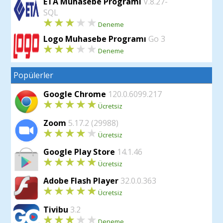
ETA Muhasebe Programı
V.8.27-
SQL
Deneme
Logo Muhasebe Programı
Go 3
Deneme
Popülerler
Google Chrome
120.0.6099.217
Ücretsiz
Zoom
5.17.2 (29988)
Ücretsiz
Google Play Store
14.1.46
Ücretsiz
Adobe Flash Player
32.0.0.363
Ücretsiz
Tivibu
3.2
Deneme