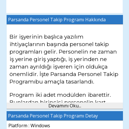
Parsanda Personel Takip Programı
Hakkında
Bir işyerinin başlıca yazılım
ihtiyaçlarının başında personel takip
programları gelir. Personelin ne zaman
iş yerine giriş yaptığı, iş yerinden ne
zaman ayrıldığı işveren için oldukça
önemlidir. İşte
Parsanda Personel Takip
Programı
bu amaçla tasarlandı.
Program iki adet modülden ibarettir.
Bunlardan birincisi personelin kart
Devamını Oku...
okutmak suretiyle giriş ve çıkış
Parsanda Personel Takip Programı Detay
saatlerini kontrol eder. İkinci modül ise
giriş çıkışı kontrol ettiği gibi personel
Platform : Windows