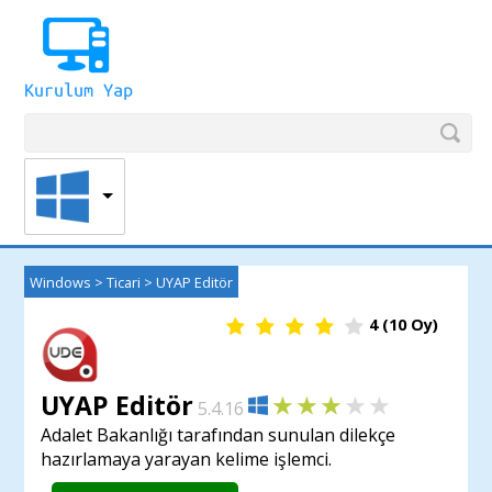
Windows
>
Ticari
>
UYAP Editör
4
(
10
Oy)
UYAP Editör
5.4.16
Adalet Bakanlığı tarafından sunulan dilekçe
hazırlamaya yarayan kelime işlemci.