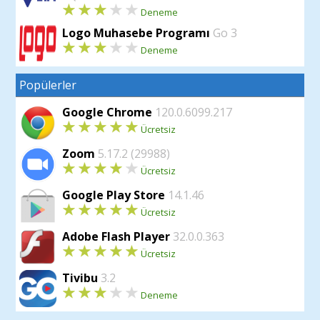
Deneme
Sağ tıklama ile açılan menüde 'Tablo
Logo Muhasebe Programı
Go 3
Düzenle' seçeneğine 'Tablo Kenarlıkları'
Deneme
ilave edilmiştir.
Popülerler
Google Chrome
120.0.6099.217
Ücretsiz
Zoom
5.17.2 (29988)
Ücretsiz
Google Play Store
14.1.46
Ücretsiz
Adobe Flash Player
32.0.0.363
Ücretsiz
Tivibu
3.2
Deneme