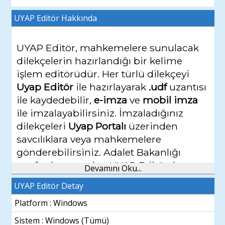
UYAP Editör
Hakkında
UYAP Editör, mahkemelere sunulacak
dilekçelerin hazırlandığı bir kelime
işlem editörüdür. Her türlü dilekçeyi
Uyap Editör
ile hazırlayarak
.udf
uzantısı
ile kaydedebilir,
e-imza
ve
mobil imza
ile imzalayabilirsiniz. İmzaladığınız
dilekçeleri
Uyap Portalı
üzerinden
savcılıklara veya mahkemelere
gönderebilirsiniz. Adalet Bakanlığı
tarafından sunulan
UYAP Editör
, hem
Devamını Oku...
avukatların hem de vatandaşların
UYAP Editör Detay
kullanımına açıktır.
Platform : Windows
Önemli Not :
Uyap Editörü sisteminizde
Sistem :
Windows (Tümü)