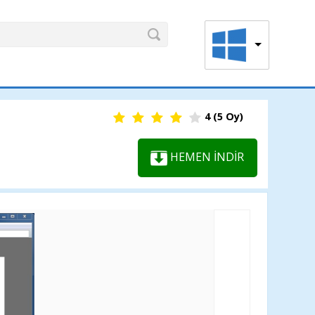
4
(
5
Oy)
HEMEN İNDİR