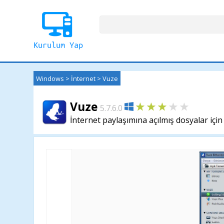
Windows
>
İnternet
>
Vuze
Vuze
5.7.6.0
İnternet paylaşımına açılmış dosyalar için 