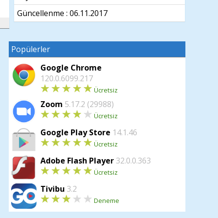
Güncellenme :
06.11.2017
Popülerler
n
Google Chrome
120.0.6099.217
Ücretsiz
Zoom
5.17.2 (29988)
Ücretsiz
Google Play Store
14.1.46
Ücretsiz
Adobe Flash Player
32.0.0.363
Ücretsiz
Tivibu
3.2
Deneme
n