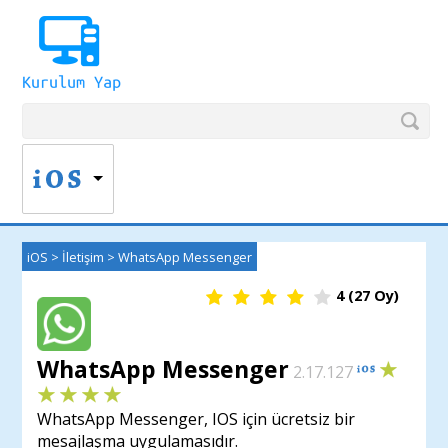
iOS
>
İletişim
>
WhatsApp Messenger
4
(
27
Oy)
WhatsApp Messenger
2.17.127
WhatsApp Messenger, IOS için ücretsiz bir
mesajlaşma uygulamasıdır.