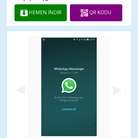
HEMEN İNDİR
QR KODU