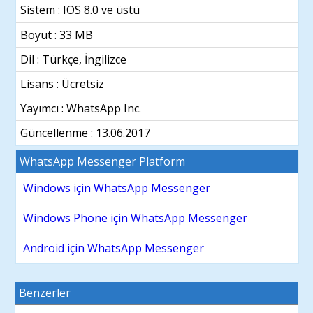
olarak mesajlaşabilirsiniz ve bunu
Sistem :
IOS 8.0 ve üstü
yaparken mesajlarınızın güvende
Boyut : 33 MB
olduğundan emin olabilirsiniz. Sahip
olduğu çift taraflı şifreleme sistemi ile
Dil :
Türkçe, İngilizce
mesajlarınızı siz ve konuştuğunuz
Lisans : Ücretsiz
kişilerden başka kimse göremez.
Yayımcı : WhatsApp Inc.
Kullandığı telefon numarası ile çalışan
sistem, giriş yaparken kullanıcı adı ve
Güncellenme :
13.06.2017
şifre değil direkt olarak telefon
WhatsApp Messenger Platform
doğrulaması istenmesi, WhatsApp
Messenger uygulamasını kat kat daha
Windows için WhatsApp Messenger
güvenli bir hale getirmektedir.
Windows Phone için WhatsApp Messenger
WhatsApp Messenger uygulamasını
Android için WhatsApp Messenger
IOS platformu üzerinde kullanıyorsanız
bile, WhatsApp Messenger
uygulamasını diğer platformlarda
Benzerler
kullanan (Android, Windows Phone