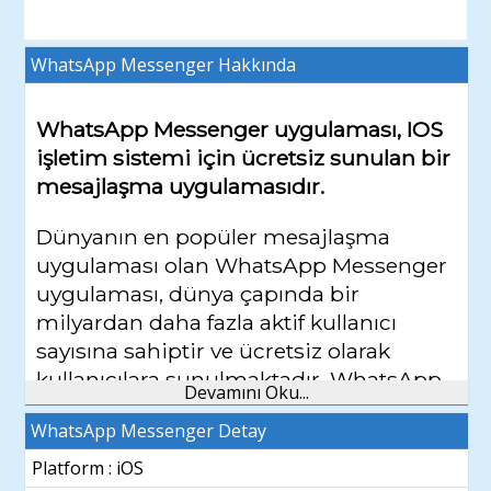
WhatsApp Messenger
Hakkında
WhatsApp Messenger uygulaması, IOS
işletim sistemi için ücretsiz sunulan bir
mesajlaşma uygulamasıdır.
Dünyanın en popüler mesajlaşma
uygulaması olan WhatsApp Messenger
uygulaması, dünya çapında bir
milyardan daha fazla aktif kullanıcı
sayısına sahiptir ve ücretsiz olarak
kullanıcılara sunulmaktadır. WhatsApp
Devamını Oku...
Messenger uygulaması ile
WhatsApp Messenger Detay
sevdiklerinizle, arkadaşlarınızla,
yakınlarınızla kısacası herkes ile ücretsiz
Platform : iOS