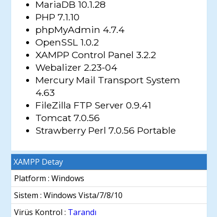
MariaDB 10.1.28
PHP 7.1.10
phpMyAdmin 4.7.4
OpenSSL 1.0.2
XAMPP Control Panel 3.2.2
Webalizer 2.23-04
Mercury Mail Transport System
4.63
FileZilla FTP Server 0.9.41
Tomcat 7.0.56
Strawberry Perl 7.0.56 Portable
XAMPP Detay
Platform : Windows
Sistem :
Windows Vista/7/8/10
Virüs Kontrol :
Tarandı