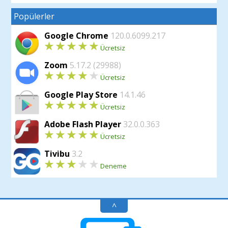
Popülerler
Google Chrome
120.0.6099.217
Ücretsiz
Zoom
5.17.2 (29988)
Ücretsiz
Google Play Store
14.1.46
Ücretsiz
Adobe Flash Player
32.0.0.363
Ücretsiz
Tivibu
3.2
Deneme
^