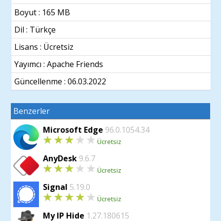
Boyut : 165 MB
Dil :
Türkçe
Lisans : Ücretsiz
Yayımcı : Apache Friends
Güncellenme :
06.03.2022
Benzerler
Microsoft Edge
96.0.1054.34
Ücretsiz
AnyDesk
9.6.7
Ücretsiz
Signal
5.19.0
Ücretsiz
My IP Hide
1.27.180615