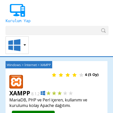
Windows
>
İnternet
>
XAMPP
4
(
5
Oy)
XAMPP
8.1.2
MariaDB, PHP ve Perl içeren, kullanımı ve
kurulumu kolay Apache dağıtımı.