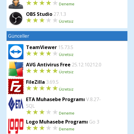
Deneme
OBS Studio
27.1.3
Ücretsiz
Günceller
TeamViewer
15.73.5
Ücretsiz
AVG Antivirus Free
25.12.10212.0
Ücretsiz
FileZilla
3.69.5
Ücretsiz
ETA Muhasebe Programı
V.8.27-
SQL
Deneme
Logo Muhasebe Programı
Go 3
Deneme