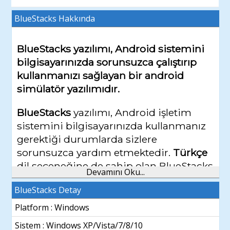
BlueStacks
Hakkında
BlueStacks yazılımı, Android sistemini
bilgisayarınızda sorunsuzca çalıştırıp
kullanmanızı sağlayan bir android
simülatör yazılımıdır.
BlueStacks
yazılımı, Android işletim
sistemini bilgisayarınızda kullanmanız
gerektiği durumlarda sizlere
sorunsuzca yardım etmektedir.
Türkçe
dil seçeneğine de sahip olan BlueStacks
Devamını Oku...
yazılımı, sürekli güncellenen ve kullanıcı
BlueStacks Detay
dostu olmayı hedefleyen bir simülatör
yazılımıdır.
Ücretsiz
olması sebebiyle bu
Platform : Windows
simülatör yazılımı maalesef reklamlar
Sistem :
Windows XP/Vista/7/8/10