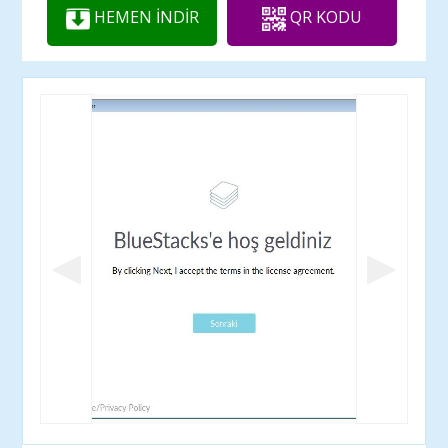
HEMEN İNDİR
QR KODU