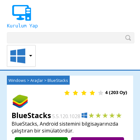
Windows
>
Araçlar
>
BlueStacks
4
(
203
Oy)
BlueStacks
5.5.120.1028
BlueStacks, Android sistemini bilgisayarınızda
çalıştıran bir simülatördür.