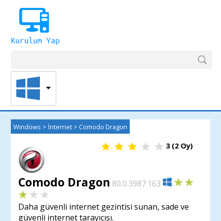
Windows
>
İnternet
>
Comodo Dragon
3
(
2
Oy)
Comodo Dragon
80.0.3987.163
Daha güvenli internet gezintisi sunan, sade ve
güvenli internet tarayıcısı.