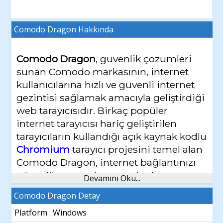
Comodo Dragon
Hakkında
Comodo Dragon
, güvenlik çözümleri
sunan Comodo markasının, internet
kullanıcılarına hızlı ve güvenli internet
gezintisi sağlamak amacıyla geliştirdiği
web tarayıcısıdır. Birkaç popüler
internet tarayıcısı hariç geliştirilen
tarayıcıların kullandığı açık kaynak kodlu
Chromium
tarayıcı projesini temel alan
Comodo Dragon, internet bağlantınızı
güvenlik amacıyla comodo dns
Devamını Oku...
sunucuları üzerinden gerçekleştirerek
Comodo Dragon Detay
internet ortamından gelebilecek
Platform : Windows
tehlikelere karşı koruma sağlar.