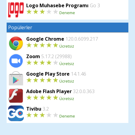
Logo Muhasebe Programı
Go 3
Deneme
Popülerler
Google Chrome
120.0.6099.217
Ücretsiz
Zoom
5.17.2 (29988)
Ücretsiz
Google Play Store
14.1.46
Ücretsiz
Adobe Flash Player
32.0.0.363
Ücretsiz
Tivibu
3.2
Deneme