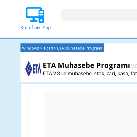
Windows
>
Ticari
>
ETA Muhasebe Programı
ETA Muhasebe Programı
V.
ETA V.8 ile muhasebe, stok, cari, kasa, fatu