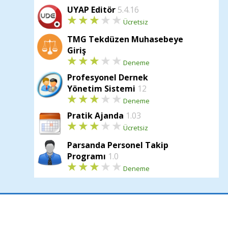
tanımlanabilir. Şirketin mevcut ödeme 
UYAP Editör
5.4.16
şekilde sisteme işlenir. Tercih edilen c
Ücretsiz
sağlanması engellenebilir.
TMG Tekdüzen Muhasebeye
Tüm açılardan şirketin muhasebe ent
Giriş
Programı
çek ve senet takibi konusunda
Deneme
senetlerin şirkete özel olarak sisteme 
Profesyonel Dernek
muhasebe programları
ile entegre
edil
Yönetim Sistemi
12
özellikleri gelir.
Deneme
Pratik Ajanda
1.03
Ücretsiz
Parsanda Personel Takip
Programı
1.0
Deneme