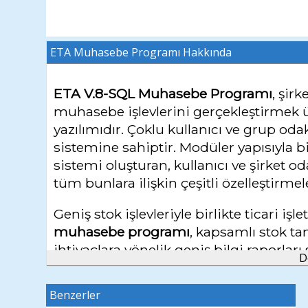
ETA Muhasebe Programı
Hakkında
ETA V.8-SQL Muhasebe Programı
, şir
muhasebe işlevlerini gerçekleştirmek ü
yazılımıdır. Çoklu kullanıcı ve grup od
sistemine sahiptir. Modüler yapısıyla bi
sistemi oluşturan, kullanıcı ve şirket o
tüm bunlara ilişkin çeşitli özelleştirmel
Geniş stok işlevleriyle birlikte ticari 
muhasebe programı
, kapsamlı stok ta
ihtiyaçlara yönelik geniş bilgi raporları 
D
yapılabilirken, stok kartına özel res
Benzerler
Cari sisteme birden fazla tedarikçi ve m