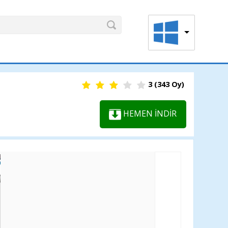
3
(
343
Oy)
HEMEN İNDİR