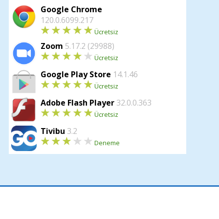
Google Chrome
120.0.6099.217
Ücretsiz
Zoom
5.17.2 (29988)
Ücretsiz
Google Play Store
14.1.46
Ücretsiz
Adobe Flash Player
32.0.0.363
Ücretsiz
Tivibu
3.2
Deneme