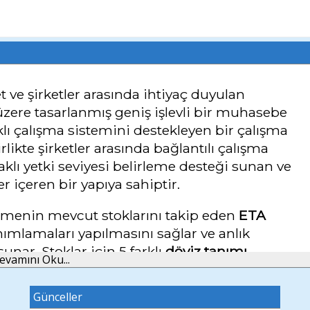
ket ve şirketler arasında ihtiyaç duyulan
zere tasarlanmış geniş işlevli bir muhasebe
aklı çalışma sistemini destekleyen bir çalışma
rlikte şirketler arasında bağlantılı çalışma
daklı yetki seviyesi belirleme desteği sunan ve
er içeren bir yapıya sahiptir.
işletmenin mevcut stoklarını takip eden
ETA
nımlamaları yapılmasını sağlar ve anlık
sunar. Stoklar için 5 farklı
döviz tanımı
evamını Oku...
imler eklenmesi mümkündür.
Günceller
üşteri hesabı tüm detaylarıyla birlikte