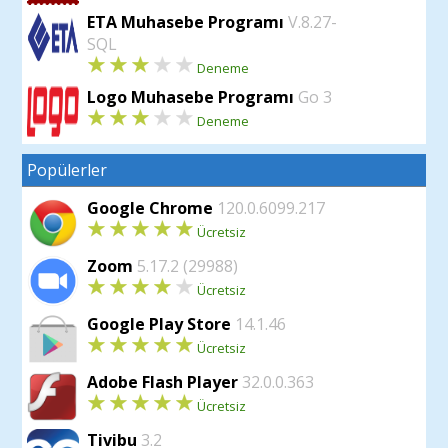
ETA Muhasebe Programı
V.8.27-
SQL
Deneme
Logo Muhasebe Programı
Go 3
Deneme
Popülerler
Google Chrome
120.0.6099.217
Ücretsiz
Zoom
5.17.2 (29988)
Ücretsiz
Google Play Store
14.1.46
Ücretsiz
Adobe Flash Player
32.0.0.363
Ücretsiz
Tivibu
3.2