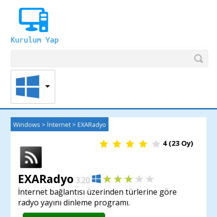
Windows
>
İnternet
>
EXARadyo
4
(
23
Oy)
EXARadyo
3.20
İnternet bağlantısı üzerinden türlerine göre
radyo yayını dinleme programı.