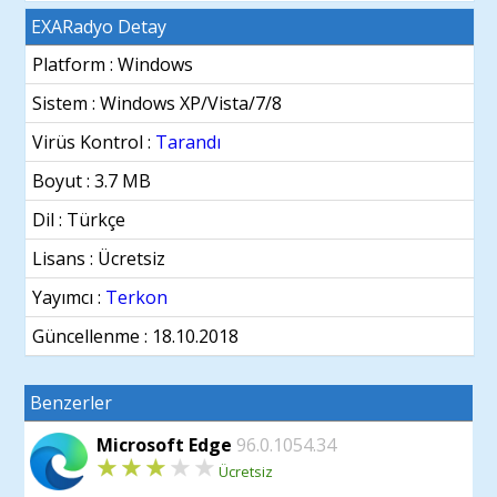
EXARadyo Detay
Platform : Windows
Sistem :
Windows XP/Vista/7/8
Virüs Kontrol :
Tarandı
Boyut : 3.7 MB
Dil :
Türkçe
Lisans : Ücretsiz
Yayımcı :
Terkon
Güncellenme :
18.10.2018
Benzerler
Microsoft Edge
96.0.1054.34
Ücretsiz