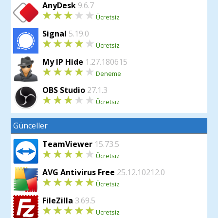
AnyDesk
9.6.7
Ücretsiz
Signal
5.19.0
Ücretsiz
My IP Hide
1.27.180615
Deneme
OBS Studio
27.1.3
Ücretsiz
Günceller
TeamViewer
15.73.5
Ücretsiz
AVG Antivirus Free
25.12.10212.0
Ücretsiz
FileZilla
3.69.5
Ücretsiz