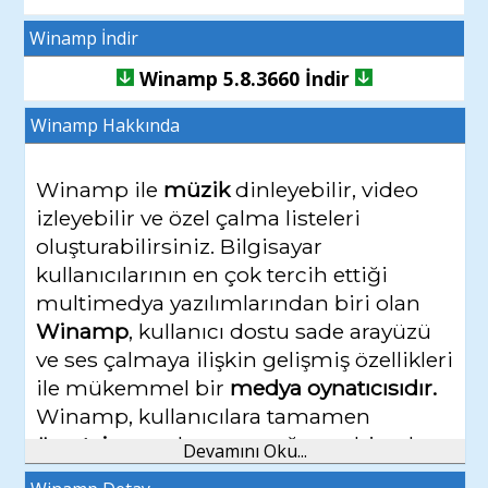
Winamp İndir
Winamp 5.8.3660 İndir
Winamp
Hakkında
Winamp ile
müzik
dinleyebilir, video
izleyebilir ve özel çalma listeleri
oluşturabilirsiniz. Bilgisayar
kullanıcılarının en çok tercih ettiği
multimedya yazılımlarından biri olan
Winamp
, kullanıcı dostu sade arayüzü
ve ses çalmaya ilişkin gelişmiş özellikleri
ile mükemmel bir
medya oynatıcısıdır.
Winamp, kullanıcılara tamamen
ücretsiz
sunulmasına rağmen birçok
Devamını Oku...
ücretli ses çalma programında olan