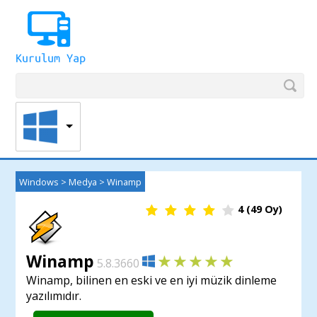
Windows
>
Medya
>
Winamp
4
(
49
Oy)
Winamp
5.8.3660
Winamp, bilinen en eski ve en iyi müzik dinleme
yazılımıdır.