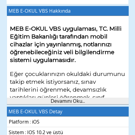
MEB E-OKUL VBS
Hakkında
MEB E-OKUL VBS uygulaması, TC. Milli
Eğitim Bakanlığı tarafından mobil
cihazlar için yayınlanmış, notlarınızı
öğrenebileceğiniz veli bilgilendirme
sistemi uygulamasıdır.
Eğer çocuklarınızın okuldaki durumunu
takip etmek istiyorsanız, sınav
tarihlerini öğrenmek, devamsızlık
yaptıkları günleri öğrenmek, sınıf
Devamını Oku...
ortalamasına göre ne durumda
MEB E-OKUL VBS Detay
olduğunu bilmek, ders programını
takip etmek gibi işlemleri kolaylıkla
Platform : iOS
yapmanın yolunu arıyorsanız, MEB E-
Sistem :
IOS 10.2 ve üstü