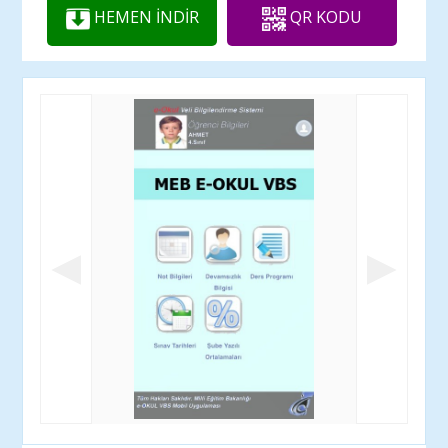
HEMEN İNDİR
QR KODU