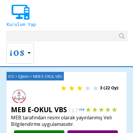
iOS
>
Eğitim
>
MEB E-OKUL VBS
3
(
22
Oy)
MEB E-OKUL VBS
1.2.7
MEB tarafından resmi olarak yayınlanmış Veli
Bilgilendirme uygulamasıdır.