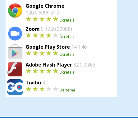
Google Chrome
120.0.6099.217
Ücretsiz
Zoom
5.17.2 (29988)
Ücretsiz
Google Play Store
14.1.46
Ücretsiz
Adobe Flash Player
32.0.0.363
Ücretsiz
Tivibu
3.2
Deneme