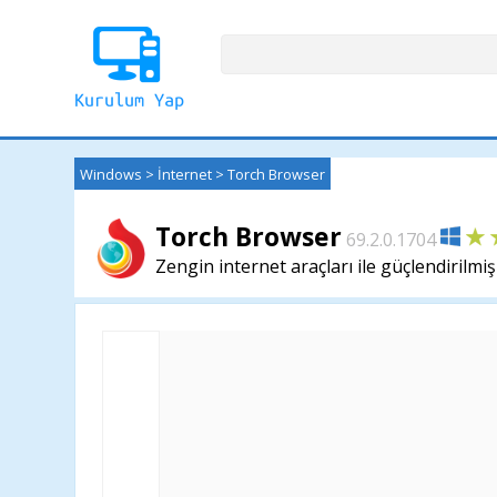
Windows
>
İnternet
>
Torch Browser
Torch Browser
69.2.0.1704
Zengin internet araçları ile güçlendirilmiş 