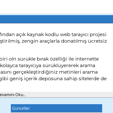
afından açık kaynak kodlu web tarayıcı projesi
ştirilmiş, zengin araçlarla donatılmış ücretsiz
ri oln sürükle bırak özelliği ile internette
 kolayca tarayıcıya sürüklüyererek arama
asını gerçekleştirdiğiniz metinleri arama
ibi geniş içerik deposuna sahip sitelerde de
evamını Oku...
esinde ikinci bir uygulama veya internet
intiniz sırasında müzik dinleyebilirsiniz.
Günceller