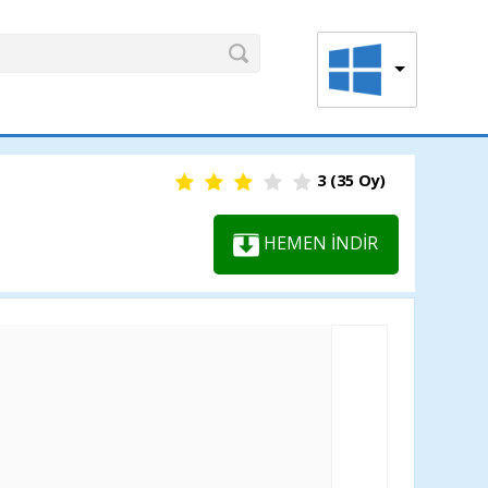
3
(
35
Oy)
HEMEN İNDİR