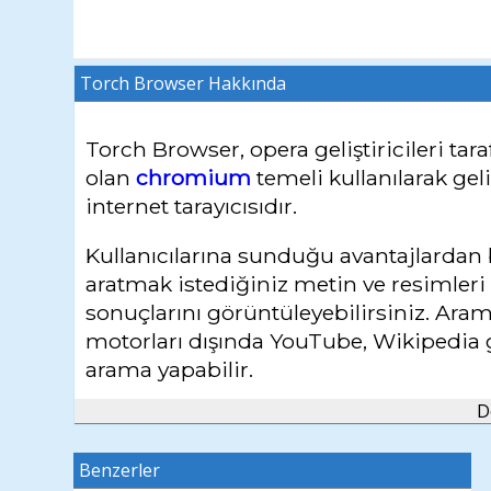
Torch Browser
Hakkında
Torch Browser, opera geliştiricileri tar
olan
chromium
temeli kullanılarak geli
internet tarayıcısıdır.
Kullanıcılarına sunduğu avantajlardan bi
aratmak istediğiniz metin ve resimleri
sonuçlarını görüntüleyebilirsiniz. Aram
motorları dışında YouTube, Wikipedia g
arama yapabilir.
D
Sahip olduğu Torch Music eklentisi say
sitesine gerek duymaksızın internet gez
Benzerler