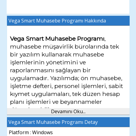
Vega Smart Muhasebe Programı
Hakkında
Vega Smart Muhasebe Programı
,
muhasebe müşavirlik bürolarında tek
bir yazılım kullanarak muhasebe
işlemlerinin yönetimini ve
raporlanmasını sağlayan bir
uygulamadır. Yazılımda; ön muhasebe,
işletme defteri, personel işlemleri, sabit
kıymet uygulamaları, tek düzen hesap
planı işlemleri ve beyannameler
düzenlenebilir.
Devamını Oku...
Vega Smart Muhasebe Programı Detay
Vega Smart Muhasebe Programı
Özellikleri Nelerdir?
Platform : Windows