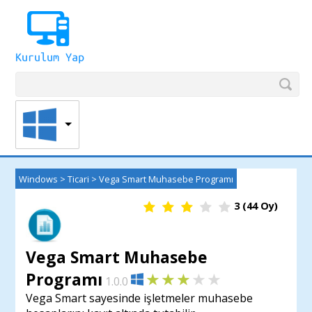
Windows
>
Ticari
>
Vega Smart Muhasebe Programı
3
(
44
Oy)
Vega Smart Muhasebe
Programı
1.0.0
Vega Smart sayesinde işletmeler muhasebe